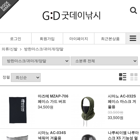
로그인
회원가입
마이페이지
최근본상품
의류/신발
방한마스크/귀마개/양말
정렬
마즈메 MZAP-706
시마노 AC-032S
페이스 가드 버프
페이스 마스크 겨
울용
34,500원
33,500원
33,500원
시마노 AC-034S
나루씨이엠 나루마
넥워머 겨울용
스크 X5 기능성 멀