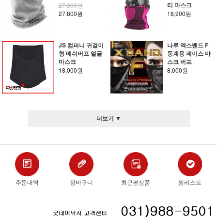
티 마스크
27,800원
27,800원
18,900원
JS 컴퍼니 귀걸이
나루 엑스밴드 F
형 메쉬버프 얼굴
동계용 페이스 마
마스크
스크 버프
18,000원
8,000원
더보기 ▼
주문내역
장바구니
최근본상품
찜리스트